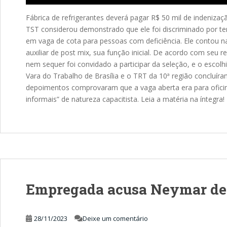
Fábrica de refrigerantes deverá pagar R$ 50 mil de indeniza
TST considerou demonstrado que ele foi discriminado por ter
em vaga de cota para pessoas com deficiência. Ele contou 
auxiliar de post mix, sua função inicial. De acordo com s
nem sequer foi convidado a participar da seleção, e o escol
Vara do Trabalho de Brasília e o TRT da 10ª região concluír
depoimentos comprovaram que a vaga aberta era para oficina
informais” de natureza capacitista. Leia a matéria na íntegra!
Empregada acusa Neymar de t
28/11/2023
Deixe um comentário