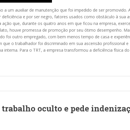
ção a um auxiliar de manutenção que foi impedido de ser promovido. 
 deficiência e por ser negro, fatores usados como obstáculo à sua a
na ação que, durante os quatro anos em que ficou na empresa, exer
eu relato, houve promessa de promoção por seu ótimo desempenho. M
hido foi outro empregado, com bem menos tempo de casa e experiênci
am que o trabalhador foi discriminado em sua ascensão profissional 
 interna. Para o TRT, a empresa transformou a deficiência física d
rabalho oculto e pede indenizaç