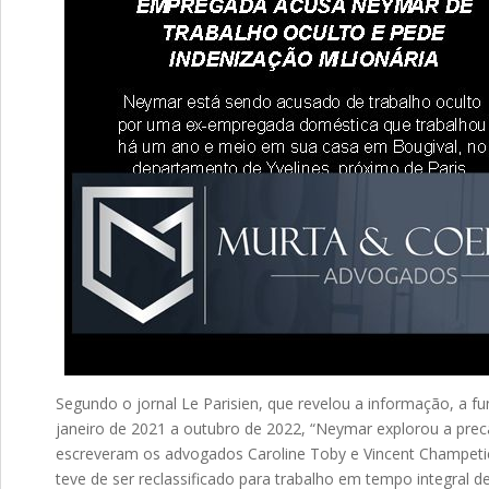
Segundo o jornal Le Parisien, que revelou a informação, a fun
janeiro de 2021 a outubro de 2022, “Neymar explorou a precar
escreveram os advogados Caroline Toby e Vincent Champetier
teve de ser reclassificado para trabalho em tempo integra