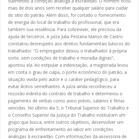
submetido a condição análoga à escravidão. O homem ficou
mais de dois anos sem receber qualquer salário para cuidar
do sítio do patrão. Além disso, foi cortado o fornecimento
de energia do local de trabalho do profissional, que era
também sua residência. Para sobreviver, ele precisou da
ajuda de terceiros. A juíza Julia Pestana Manso de Castro
constatou desrespeito aos direitos fundamentais básicos do
trabalhador. “O empregador deixou o trabalhador à própria
sorte, sem condições de trabalho e moradia dignas”,
apontou ela. Ao estipular a indenização, a magistrada levou
em conta o grau de culpa, o porte econômico do patrão, a
situação vivida pelo autor e o caráter pedagógico, para
evitar ilícitos semelhantes. A juíza ainda reconheceu a
rescisão indireta do contrato de trabalho e determinou o
pagamento de verbas como aviso prévio, salários e férias
vencidas. No último dia 5, o Tribunal Superior do Trabalho e
o Conselho Superior da Justiça do Trabalho instituíram um
grupo que busca, entre outros objetivos, desenvolver um
programa de enfrentamento ao labor em condições
análogas à escravidão. Com informações da assessoria de