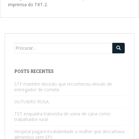
imprensa do TRT-2.
POSTS RECENTES
STF mantém decisão que reconheceu vínculo de
entregador de comida.
OUTUBRO ROSA.
TST enquadra tratorista de usina de cana como
trabalhador rural.
Hospital pagará insalubridade a mulher que descartava
alimentos sem EPI.