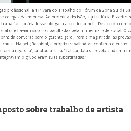
ação profissional, a 11ª Vara do Trabalho do Fórum da Zona Sul de 
olegas da empresa. Ao proferir a decisão, a juíza Katia Bizzetto res
enhuma funcionária fosse obrigada a continuar nele. De acordo com 
xual que haviam sido compartilhadas pela mulher na rede social. O
 print da conversa para o gerente geral. Para a magistrada, as pro
ta causa. Na petição inicial, a própria trabalhadora confirma o enc
forma rigorosa”, anotou a juíza. “Tal conduta se revela ainda mai
 integravam o grupo eram suas subordinadas.”
mposto sobre trabalho de artista