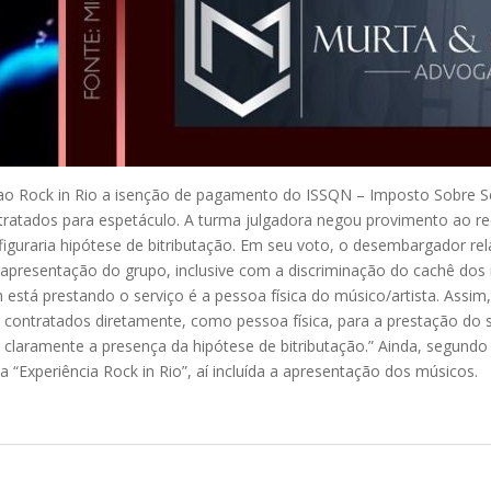
e ao Rock in Rio a isenção de pagamento do ISSQN – Imposto Sobre S
ntratados para espetáculo. A turma julgadora negou provimento ao r
figuraria hipótese de bitributação. Em seu voto, o desembargador r
apresentação do grupo, inclusive com a discriminação do cachê dos
 está prestando o serviço é a pessoa física do músico/artista. Ass
contratados diretamente, como pessoa física, para a prestação do ser
laramente a presença da hipótese de bitributação.” Ainda, segundo 
a “Experiência Rock in Rio”, aí incluída a apresentação dos músicos.