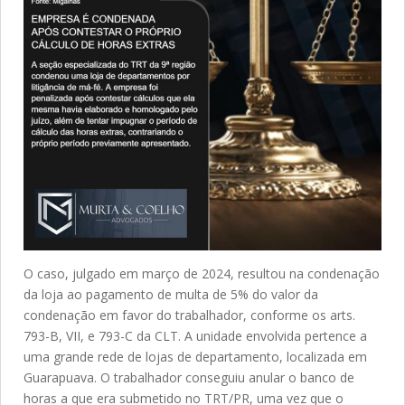
O caso, julgado em março de 2024, resultou na condenação
da loja ao pagamento de multa de 5% do valor da
condenação em favor do trabalhador, conforme os arts.
793-B, VII, e 793-C da CLT. A unidade envolvida pertence a
uma grande rede de lojas de departamento, localizada em
Guarapuava. O trabalhador conseguiu anular o banco de
horas a que era submetido no TRT/PR, uma vez que o