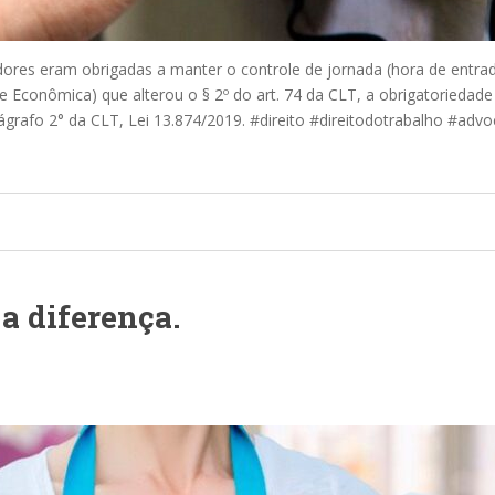
ores eram obrigadas a manter o controle de jornada (hora de entrad
e Econômica) que alterou o § 2º do art. 74 da CLT, a obrigatoriedad
rágrafo 2° da CLT, Lei 13.874/2019. #direito #direitodotrabalho #advo
a diferença.