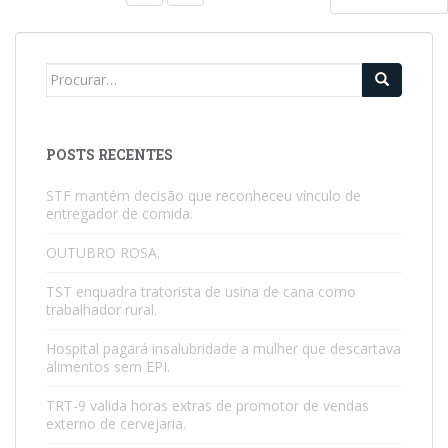
POSTS RECENTES
STF mantém decisão que reconheceu vínculo de
entregador de comida.
OUTUBRO ROSA.
TST enquadra tratorista de usina de cana como
trabalhador rural.
Hospital pagará insalubridade a mulher que descartava
alimentos sem EPI.
TRT-9 valida horas extras de promotor de vendas
externo de cervejaria.