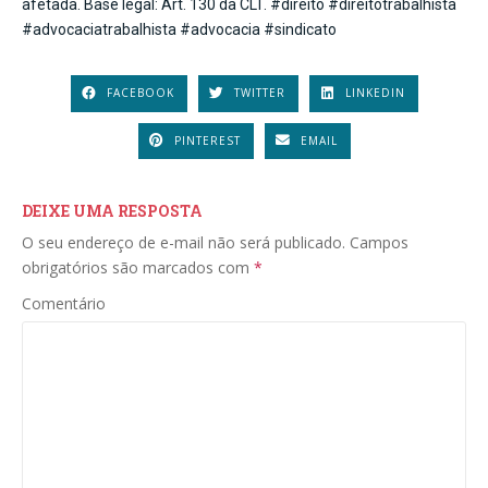
afetada. Base legal: Art. 130 da CLT. #direito #direitotrabalhista
#advocaciatrabalhista #advocacia #sindicato
FACEBOOK
TWITTER
LINKEDIN
PINTEREST
EMAIL
DEIXE UMA RESPOSTA
O seu endereço de e-mail não será publicado.
Campos
obrigatórios são marcados com
*
Comentário