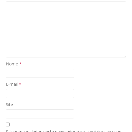
Nome
*
E-mail
*
Site
Salvar meus dados neste navegador para a próxima vez que