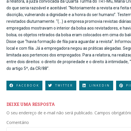
a relatora, a juíza convocada da Quarta Turma do TRT-MG, Maria Cri
do que seria razoável e aceitável. “Notoriamente a revista era fei
discrição, vulnerando a dignidade e a honra do ser humano”. Teste
revistados diuturnamente. “(…) a empresa promovia revistas diárias 
empregados mostravam o interior da bolsa aos revistadores, e hav
bolsa; os objetos retirados da bolsa eram colocados em cima do b
Disse que “havia formação de fila para aguardar a revista”. Info
local e com fila. Já a empregadora negou as práticas alegadas. Seg
limitada aos pertences dos empregados. Para a relatora, na realiza
entre dois direitos: o direito de propriedade e o direito à intimidade
do artigo 5º, da CR/88”.
FACEBOOK
TWITTER
LINKEDIN
P
DEIXE UMA RESPOSTA
O seu endereço de e-mail não será publicado.
Campos obrigatór
Comentário