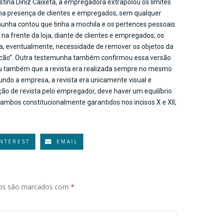
stina Diniz Caixeta, a empregadora extrapolou os limites
ta na presença de clientes e empregados, sem qualquer
munha contou que tinha a mochila e os pertences pessoais
na frente da loja, diante de clientes e empregados; os
ia, eventualmente, necessidade de remover os objetos da
alcão”. Outra testemunha também confirmou essa versão.
rmou também que a revista era realizada sempre no mesmo
undo a empresa, a revista era unicamente visual e
ção de revista pelo empregador, deve haver um equilíbrio
, “ambos constitucionalmente garantidos nos incisos X e XII,
INTEREST
EMAIL
ios são marcados com
*