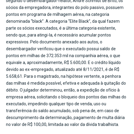
segundo o desembargador-relator, André Schmidt de Brito, os
sócios da empregadora, integrantes do polo passivo, possuem
pontos em programa de milhagem aérea, na categoria
denominada “black”. A categoria “Elite Black”, da qual fazem
parte os sócios executados, é a última categoria existente,
sendo que, para atingi-la, é necessário acumular pontos
expressivos. Pelo documento anexado aos autos, o
desembargador verificou que o executado possui saldo de
pontos em milhas de 372.353 mil na companhia aérea, o que
equivale a, aproximadamente, R$ 5.600,00. E o crédito líquido
devido ao ex-empregado, atualizado até 8/11/2021, é de R$
5.658,61. Para o magistrado, na hipótese vertente, a penhora
das milhas é medida possível, efetiva e adequada à quitação do
débito. O julgador determinou, então, a expedição de ofício à
empresa aérea, solicitando o bloqueio dos pontos das milhas do
executado, impedindo qualquer tipo de venda, uso ou
transferência do saldo acumulado, sob pena de, em caso de
descumprimento da determinação, pagamento de multa diária
no valor de R$ 100,00, limitada ao valor da dívida trabalhista.