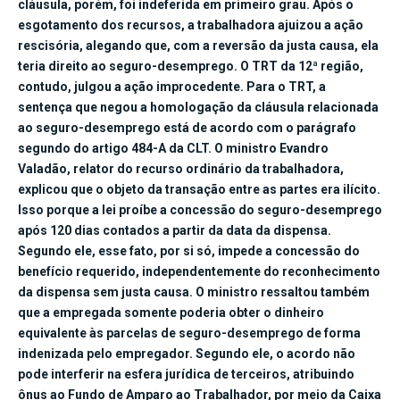
cláusula, porém, foi indeferida em primeiro grau. Após o
esgotamento dos recursos, a trabalhadora ajuizou a ação
rescisória, alegando que, com a reversão da justa causa, ela
teria direito ao seguro-desemprego. O TRT da 12ª região,
contudo, julgou a ação improcedente. Para o TRT, a
sentença que negou a homologação da cláusula relacionada
ao seguro-desemprego está de acordo com o parágrafo
segundo do artigo 484-A da CLT. O ministro Evandro
Valadão, relator do recurso ordinário da trabalhadora,
explicou que o objeto da transação entre as partes era ilícito.
Isso porque a lei proíbe a concessão do seguro-desemprego
após 120 dias contados a partir da data da dispensa.
Segundo ele, esse fato, por si só, impede a concessão do
benefício requerido, independentemente do reconhecimento
da dispensa sem justa causa. O ministro ressaltou também
que a empregada somente poderia obter o dinheiro
equivalente às parcelas de seguro-desemprego de forma
indenizada pelo empregador. Segundo ele, o acordo não
pode interferir na esfera jurídica de terceiros, atribuindo
ônus ao Fundo de Amparo ao Trabalhador, por meio da Caixa