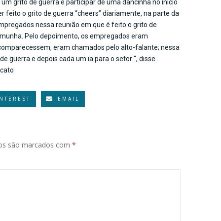
 grito de guerra e participar de uma dancinha no início
 feito o grito de guerra “cheers” diariamente, na parte da
mpregados nessa reunião em que é feito o grito de
temunha. Pelo depoimento, os empregados eram
o comparecessem, eram chamados pelo alto-falante; nessa
 guerra e depois cada um ia para o setor “, disse .
icato
INTEREST
EMAIL
ios são marcados com
*