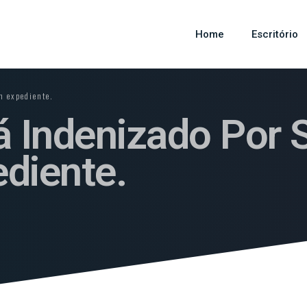
Home
Escritório
m expediente.
á Indenizado Por 
diente.