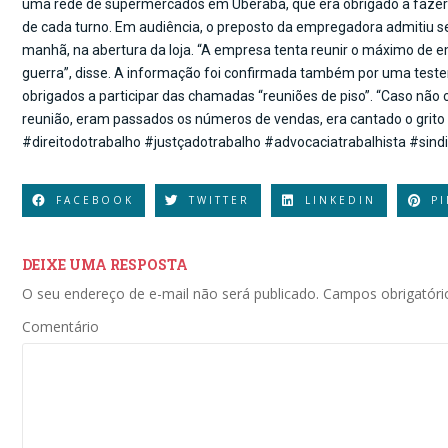
uma rede de supermercados em Uberaba, que era obrigado a fazer um
de cada turno. Em audiência, o preposto da empregadora admitiu ser
manhã, na abertura da loja. “A empresa tenta reunir o máximo de e
guerra”, disse. A informação foi confirmada também por uma tes
obrigados a participar das chamadas “reuniões de piso”. “Caso nã
reunião, eram passados os números de vendas, era cantado o grito de
#direitodotrabalho #justçadotrabalho #advocaciatrabalhista #sind
FACEBOOK
TWITTER
LINKEDIN
P
DEIXE UMA RESPOSTA
O seu endereço de e-mail não será publicado.
Campos obrigatór
Comentário