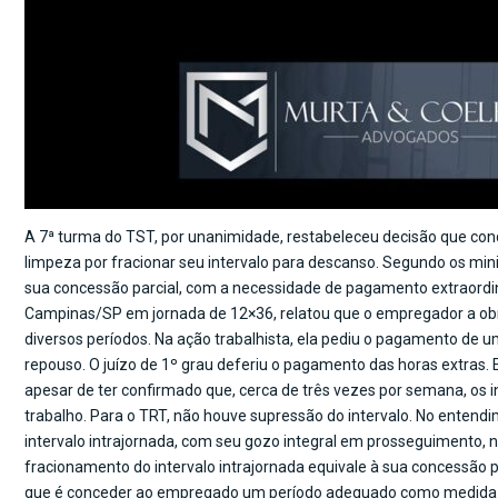
A 7ª turma do TST, por unanimidade, restabeleceu decisão que co
limpeza por fracionar seu intervalo para descanso. Segundo os mini
sua concessão parcial, com a necessidade de pagamento extraordin
Campinas/SP em jornada de 12×36, relatou que o empregador a obrig
diversos períodos. Na ação trabalhista, ela pediu o pagamento de u
repouso. O juízo de 1º grau deferiu o pagamento das horas extras.
apesar de ter confirmado que, cerca de três vezes por semana, os i
trabalho. Para o TRT, não houve supressão do intervalo. No enten
intervalo intrajornada, com seu gozo integral em prosseguimento, n
fracionamento do intervalo intrajornada equivale à sua concessão pa
que é conceder ao empregado um período adequado como medida de