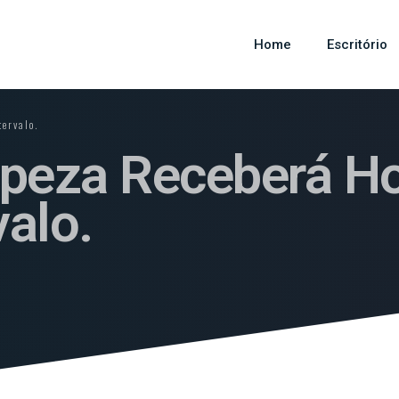
Home
Escritório
tervalo.
peza Receberá Ho
valo.