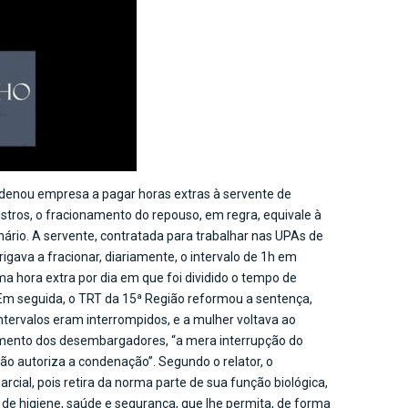
ndenou empresa a pagar horas extras à servente de
stros, o fracionamento do repouso, em regra, equivale à
ário. A servente, contratada para trabalhar nas UPAs de
ava a fracionar, diariamente, o intervalo de 1h em
ma hora extra por dia em que foi dividido o tempo de
 Em seguida, o TRT da 15ª Região reformou a sentença,
ntervalos eram interrompidos, e a mulher voltava ao
dimento dos desembargadores, “a mera interrupção do
ão autoriza a condenação”. Segundo o relator, o
rcial, pois retira da norma parte de sua função biológica,
 higiene, saúde e segurança, que lhe permita, de forma