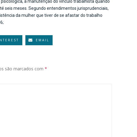
m psicológica, a manutenção do vínculo trabalhista quando
até seis meses. Segundo entendimentos jurisprudenciais,
istência da mulher que tiver de se afastar do trabalho
6;
INTEREST
EMAIL
ios são marcados com
*