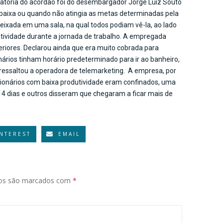
latoria do acórdão foi do desembargador Jorge Luiz Souto
baixa ou quando não atingia as metas determinadas pela
eixada em uma sala, na qual todos podiam vê-la, ao lado
ividade durante a jornada de trabalho. A empregada
riores. Declarou ainda que era muito cobrada para
onários tinham horário predeterminado para ir ao banheiro,
 ressaltou a operadora de telemarketing. A empresa, por
cionários com baixa produtividade eram confinados, uma
 14 dias e outros disseram que chegaram a ficar mais de
INTEREST
EMAIL
ios são marcados com
*