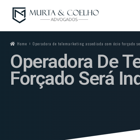
Home
Operadora de telemarketing assediada com ócio forçado s
Operadora De T
Forçado Será In