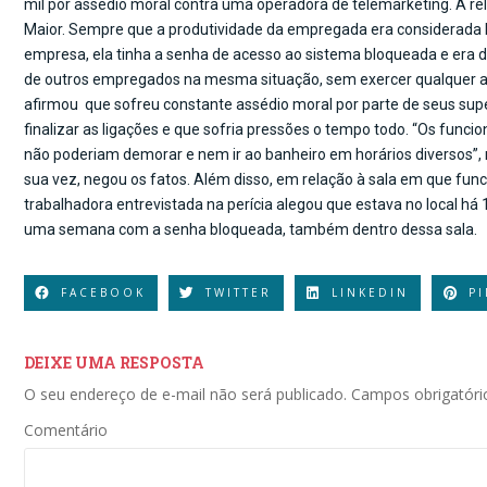
mil por assédio moral contra uma operadora de telemarketing. A re
Maior. Sempre que a produtividade da empregada era considerada 
empresa, ela tinha a senha de acesso ao sistema bloqueada e era d
de outros empregados na mesma situação, sem exercer qualquer at
afirmou que sofreu constante assédio moral por parte de seus supe
finalizar as ligações e que sofria pressões o tempo todo. “Os funci
não poderiam demorar e nem ir ao banheiro em horários diversos”,
sua vez, negou os fatos. Além disso, em relação à sala em que fun
trabalhadora entrevistada na perícia alegou que estava no local há
uma semana com a senha bloqueada, também dentro dessa sala.
FACEBOOK
TWITTER
LINKEDIN
P
DEIXE UMA RESPOSTA
O seu endereço de e-mail não será publicado.
Campos obrigatór
Comentário