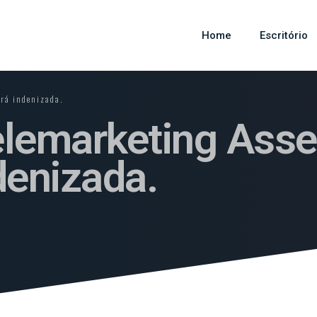
Home
Escritório
erá indenizada.
elemarketing Ass
denizada.