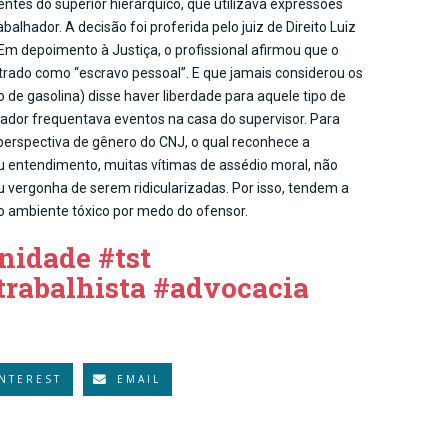
entes do superior hierárquico, que utilizava expressões
lhador. A decisão foi proferida pelo juiz de Direito Luiz
 Em depoimento à Justiça, o profissional afirmou que o
strado como “escravo pessoal”. E que jamais considerou os
de gasolina) disse haver liberdade para aquele tipo de
hador frequentava eventos na casa do supervisor. Para
perspectiva de gênero do CNJ, o qual reconhece a
seu entendimento, muitas vítimas de assédio moral, não
vergonha de serem ridicularizadas. Por isso, tendem a
 no ambiente tóxico por medo do ofensor.
nidade #tst
trabalhista #advocacia
INTEREST
EMAIL