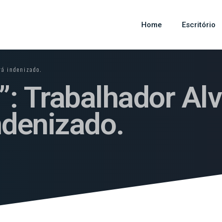
Home
Escritório
rá indenizado.
 Trabalhador Al
ndenizado.