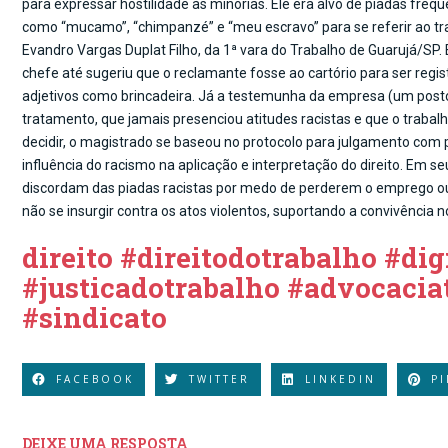
para expressar hostilidade às minorias. Ele era alvo de piadas frequ
como “mucamo”, “chimpanzé” e “meu escravo” para se referir ao traba
Evandro Vargas Duplat Filho, da 1ª vara do Trabalho de Guarujá/SP.
chefe até sugeriu que o reclamante fosse ao cartório para ser regi
adjetivos como brincadeira. Já a testemunha da empresa (um posto 
tratamento, que jamais presenciou atitudes racistas e que o trabal
decidir, o magistrado se baseou no protocolo para julgamento com 
influência do racismo na aplicação e interpretação do direito. Em 
discordam das piadas racistas por medo de perderem o emprego ou 
não se insurgir contra os atos violentos, suportando a convivência
direito #direitodotrabalho #dig
#justicadotrabalho #advocacia
#sindicato
FACEBOOK
TWITTER
LINKEDIN
P
DEIXE UMA RESPOSTA