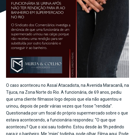
O caso aconteceu no Assaí Atacadista, na Avenida Maracanã, na
Tijuca, na Zona Norte do Rio. A funcionária, de 69 anos, pediu
que uma cliente filmasse logo depois que ela não aguentou e
urinou, depois de pedir várias vezes que fosse “rendida”.
Questionada por um fiscal do próprio supermercado sobre o que
estava acontecendo, a funcionária respondeu: “O que que
aconteceu? Que o xixi saiu todinho. Estou desde às 9h pedindo
para ir o banheiro. Me ‘mijei’ todinha, pode olhar. Filma aqui. Pode