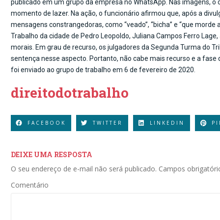
publicado em um grupo da empresa no WhatsApp. Nas imagens, o
momento de lazer. Na ação, o funcionário afirmou que, após a div
mensagens constrangedoras, como “veado”, “bicha” e “que morde a fr
Trabalho da cidade de Pedro Leopoldo, Juliana Campos Ferro Lage, 
morais. Em grau de recurso, os julgadores da Segunda Turma do Tr
sentença nesse aspecto. Portanto, não cabe mais recurso e a fase d
foi enviado ao grupo de trabalho em 6 de fevereiro de 2020.
direitodotrabalho
FACEBOOK
TWITTER
LINKEDIN
P
DEIXE UMA RESPOSTA
O seu endereço de e-mail não será publicado.
Campos obrigatór
Comentário