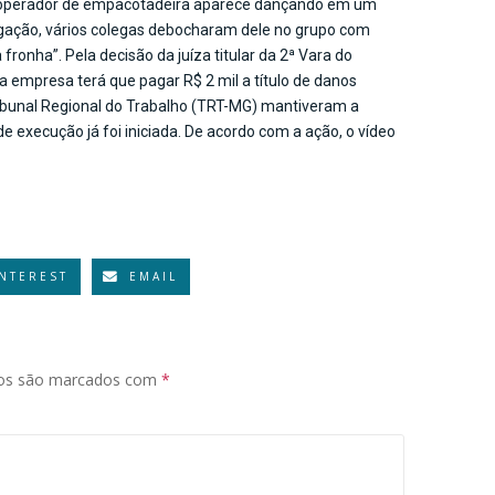
 operador de empacotadeira aparece dançando em um
ulgação, vários colegas debocharam dele no grupo com
onha”. Pela decisão da juíza titular da 2ª Vara do
a empresa terá que pagar R$ 2 mil a título de danos
ibunal Regional do Trabalho (TRT-MG) mantiveram a
e execução já foi iniciada. De acordo com a ação, o vídeo
INTEREST
EMAIL
ios são marcados com
*