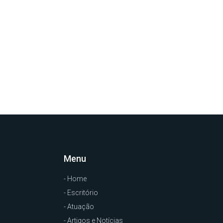
Menu
- Home
- Escritório
- Atuação
- Artigos e Notícias