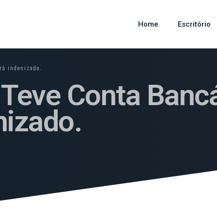
Home
Escritório
rá indenizado.
eve Conta Bancár
nizado.