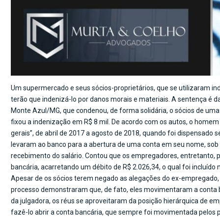
Um supermercado e seus sócios-proprietários, que se utilizaram 
terão que indenizá-lo por danos morais e materiais. A sentença é da 
Monte Azul/MG, que condenou, de forma solidária, o sócios de u
fixou a indenização em R$ 8 mil. De acordo com os autos, o homem
gerais”, de abril de 2017 a agosto de 2018, quando foi dispensado 
levaram ao banco para a abertura de uma conta em seu nome, sob a j
recebimento do salário. Contou que os empregadores, entretanto,
bancária, acarretando um débito de R$ 2.026,34, o qual foi incluí
Apesar de os sócios terem negado as alegações do ex-empregado, 
processo demonstraram que, de fato, eles movimentaram a conta b
da julgadora, os réus se aproveitaram da posição hierárquica de 
fazê-lo abrir a conta bancária, que sempre foi movimentada pelos p