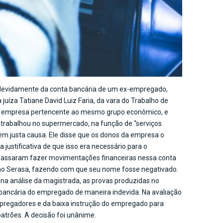
indevidamente da conta bancária de um ex-empregado,
juíza Tatiane David Luiz Faria, da vara do Trabalho de
ma empresa pertencente ao mesmo grupo econômico, e
 trabalhou no supermercado, na função de “serviços
sem justa causa. Ele disse que os donos da empresa o
ustificativa de que isso era necessário para o
 passaram fazer movimentações financeiras nessa conta
do no Serasa, fazendo com que seu nome fosse negativado.
na análise da magistrada, as provas produzidas no
ancária do empregado de maneira indevida. Na avaliação
empregadores e da baixa instrução do empregado para
atrões. A decisão foi unânime.