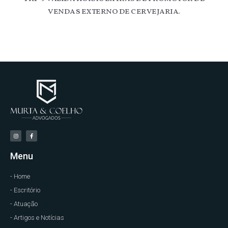
vendas externo de cervejaria.
Menu
- Home
- Escritório
- Atuação
- Artigos e Notícias