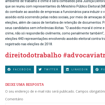
ambiente de trabalho é crime e será combatido pela Justiça Eleito
que se reuniu com representantes do Ministério Público Eleitoral (M
do combate ao assédio de empresas a funcionários para induzir o
assédio está ocorrendo pelas redes sociais, por meio de ameaças
eleições, além de casos de tentativa de retenção de documentos. Par
seus candidatos sem inferências ilícitas. “O assédio moral é crime
crime, não só responderão civilmente, como penalmente também”, 
eleições 440 representações envolvendo assédio eleitoral contra 
registrado nas eleições de 2018.
direitodotrabalho #advocaviatr
FACEBOOK
TWITTER
LINKEDIN
P
DEIXE UMA RESPOSTA
O seu endereço de e-mail não será publicado.
Campos obrigatór
Comentário