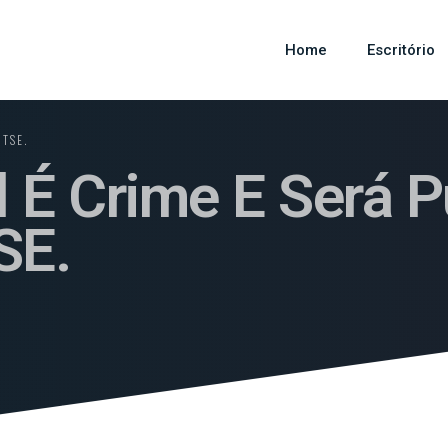
Home
Escritório
 TSE.
l É Crime E Será P
SE.