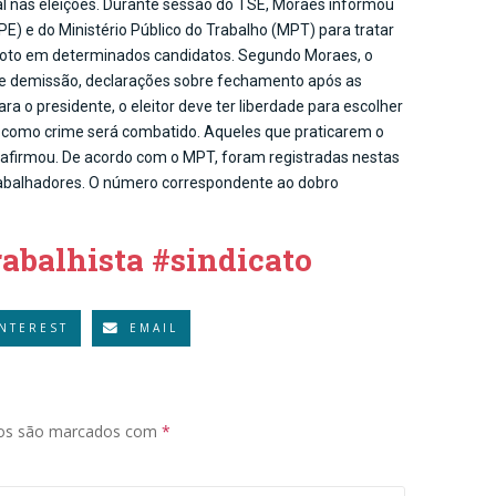
ral nas eleições. Durante sessão do TSE, Moraes informou
PE) e do Ministério Público do Trabalho (MPT) para tratar
 voto em determinados candidatos. Segundo Moraes, o
 de demissão, declarações sobre fechamento após as
a o presidente, o eleitor deve ter liberdade para escolher
 e como crime será combatido. Aqueles que praticarem o
afirmou. De acordo com o MPT, foram registradas nestas
trabalhadores. O número correspondente ao dobro
abalhista #sindicato
INTEREST
EMAIL
ios são marcados com
*